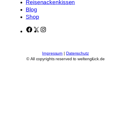
Reisenackenkissen
Blog
Shop
F
X
I
a
n
c
s
e
t
Impressum
|
Datenschutz
b
a
© All copyrights reserved to weltenglück.de
o
g
o
r
k
a
m