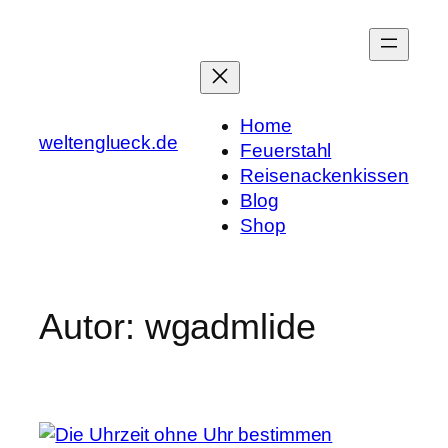
Zum
Inhalt
springen
Home
weltenglueck.de
Feuerstahl
Reisenackenkissen
Blog
Shop
Autor:
wgadmlide