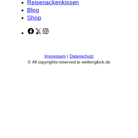
Reisenackenkissen
Blog
Shop
F
X
I
a
n
c
s
e
t
Impressum
|
Datenschutz
b
a
© All copyrights reserved to weltenglück.de
o
g
o
r
k
a
m